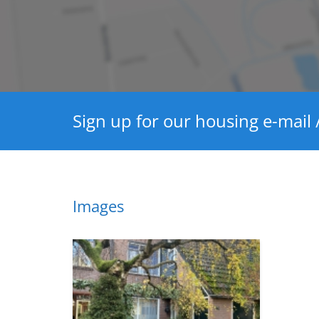
Hot water heating
Present isolation
Layout
Bedrooms
Sign up for our housing e-mail /
Garden
Garden location
Dimensions
Images
Living area
Plot area
House contents
Garden surface