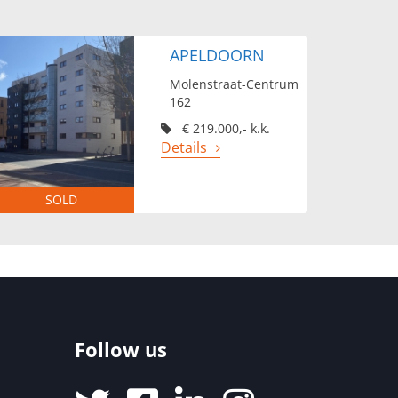
APELDOORN
Molenstraat-Centrum
162
€ 219.000,- k.k.
Details
SOLD
Follow us