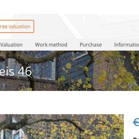
ree valuation
Valuation
Work method
Purchase
Informati
is 46
€