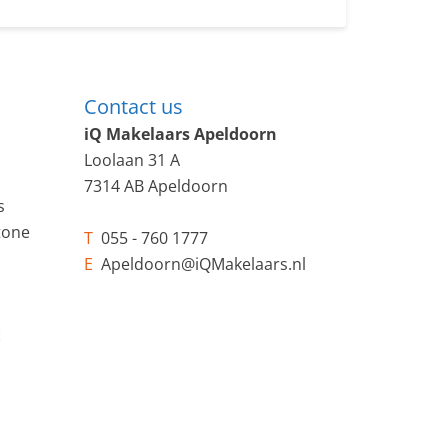
Contact us
iQ Makelaars Apeldoorn
Loolaan 31 A
7314 AB Apeldoorn
s
tone
T
055 - 760 1777
E
Apeldoorn@iQMakelaars.nl
s