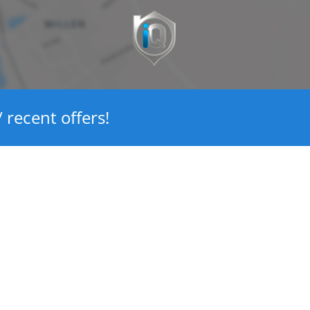
Ja
Glasisolatie
4
 recent offers!
Ja
Zuid
102 m²
145 m²
420 m³
40 m²