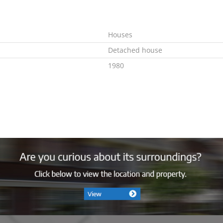
Houses
Detached house
1980
In consultation
C
Combi
Ja
Gas
2007