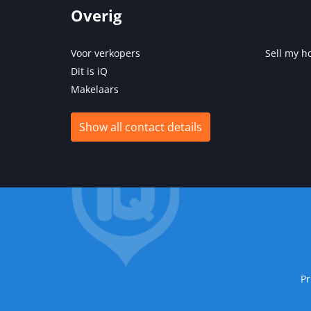
Overig
Voor verkopers
Sell my h
Dit is iQ
Makelaars
Show all contact details
Pr