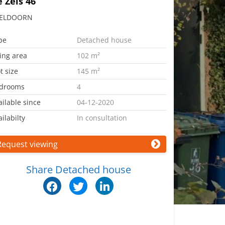
 Zeis 46
ELDOORN
pe
Detached house
ving area
102 m²
t size
145 m²
drooms
4
ailable since
04-12-2020
ilabilty
In consultation
Request viewing
Share Detached house