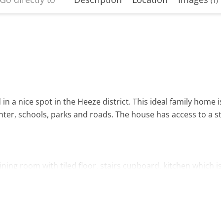
(1)
n a nice spot in the Heeze district. This ideal family home i
nter, schools, parks and roads. The house has access to a s
dining room with tiled floor, stairs cupboard, kitchen which i
h shower.