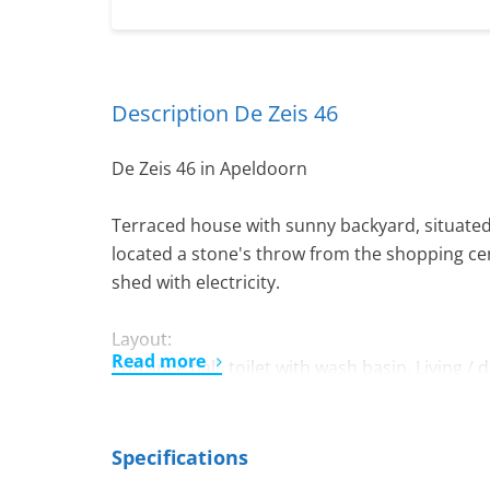
Description De Zeis 46
De Zeis 46 in Apeldoorn
Terraced house with sunny backyard, situated i
located a stone's throw from the shopping ce
shed with electricity.
Layout:
Read more
Entrance hall, toilet with wash basin. Living / 
equipped with various built-in appliances.
1st floor:
Specifications
Landing, 3 spacious bedrooms, bathroom wit