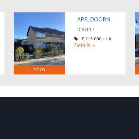
APELDOORN
Drecht 1
€ 215.000,- k.k.
Details
SOLD