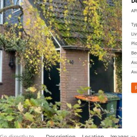
De
AP
Ty
Li
Plo
Be
Av
Ava
Go directly to
Description
Location
Images