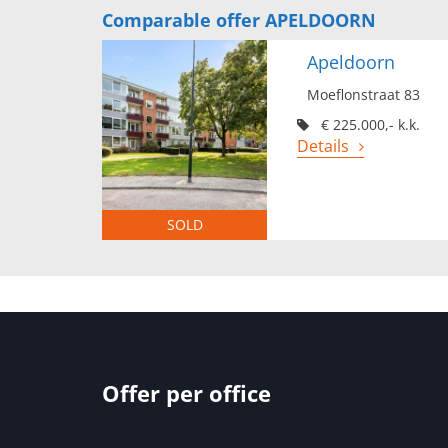
Comparable offer APELDOORN
Apeldoorn
Moeflonstraat 83
€ 225.000,- k.k.
Details
SOLD
Offer per office