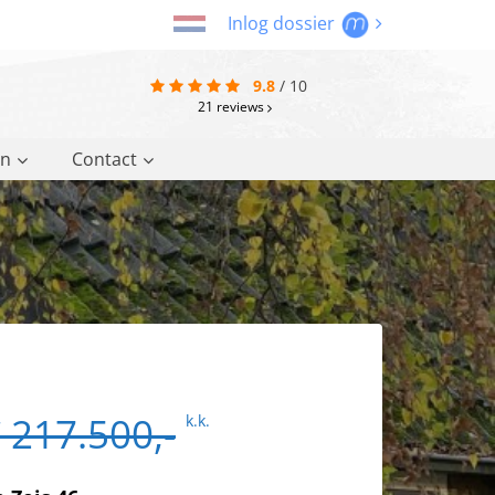
Inlog dossier
9.8
/
10
21
reviews
on
Contact
 217.500,-
k.k.