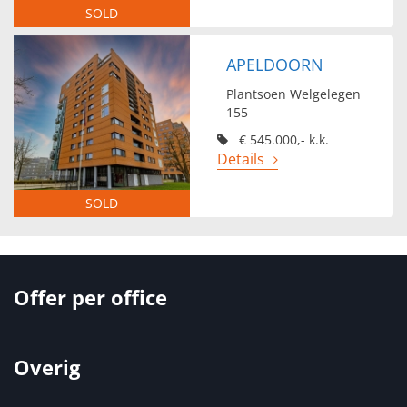
SOLD
APELDOORN
Plantsoen Welgelegen
155
€ 545.000,- k.k.
Details
SOLD
Offer per office
Overig