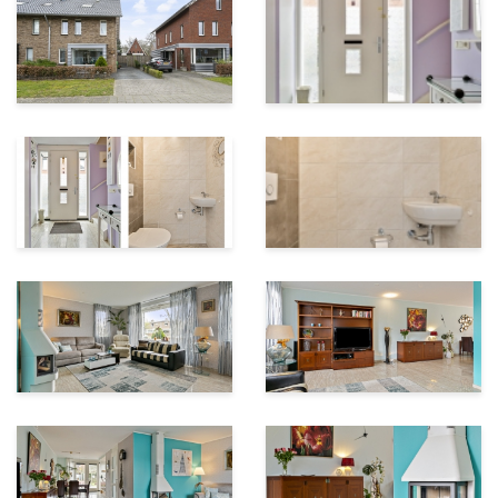
Living area
180 m²
Plot area
278 m²
House contents
645 m³
Garden surface
125 m²