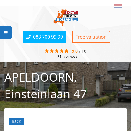
088 700 99 99
Free valuation
9.8
/
10
21
reviews
APELDOORN,
Einsteinlaan 47
Back