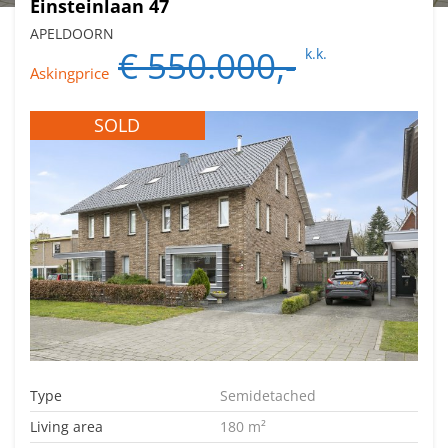
Einsteinlaan 47
APELDOORN
€ 550.000,-
k.k.
Askingprice
SOLD
Type
Semidetached
Living area
180 m²