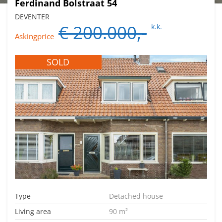
Ferdinand Bolstraat 54
DEVENTER
€ 200.000,-
k.k.
Askingprice
SOLD
Type
Detached house
Living area
90 m²