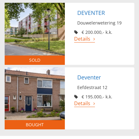
DEVENTER
Douwelerwetering 19
€ 200.000,- k.k.
Details
SOLD
Deventer
Eefdestraat 12
€ 195.000,- k.k.
Details
BOUGHT