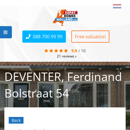
088 700 99 99
Free valuation
9.8
/
10
21
reviews
DEVENTER, Ferdinand
Bolstraat 54
Back