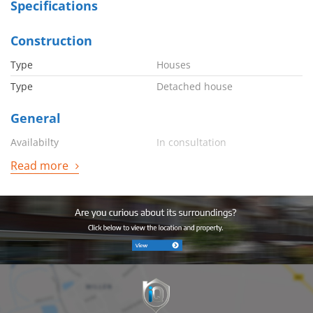
Specifications
Construction
Type
Houses
Type
Detached house
General
Availabilty
In consultation
Read more
Energy
Energy label
F
Boiler
Combi
Boiler owned
Ja
Boiler fuel
Gas
Boiler year
2010
Hot water heating
Ja