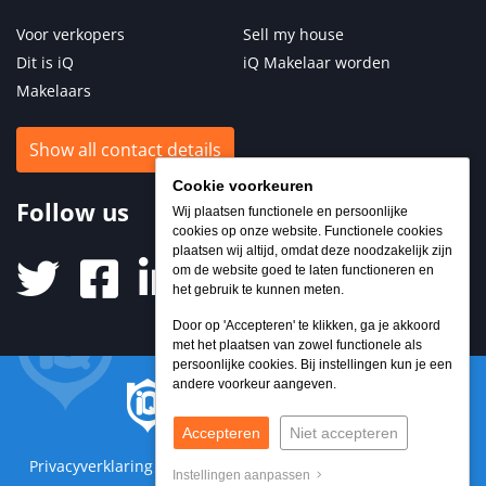
Voor verkopers
Sell my house
Dit is iQ
iQ Makelaar worden
Makelaars
Show all contact details
Cookie voorkeuren
Follow us
Wij plaatsen functionele en persoonlijke
cookies op onze website. Functionele cookies
plaatsen wij altijd, omdat deze noodzakelijk zijn
om de website goed te laten functioneren en
het gebruik te kunnen meten.
Door op 'Accepteren' te klikken, ga je akkoord
met het plaatsen van zowel functionele als
persoonlijke cookies. Bij instellingen kun je een
andere voorkeur aangeven.
Accepteren
Niet accepteren
Privacyverklaring
Sitemap
Algemene voorwaarden
Instellingen aanpassen