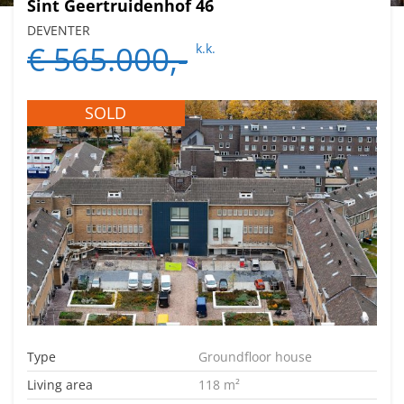
Sint Geertruidenhof 46
DEVENTER
€ 565.000,-
k.k.
SOLD
Type
Groundfloor house
Living area
118 m²