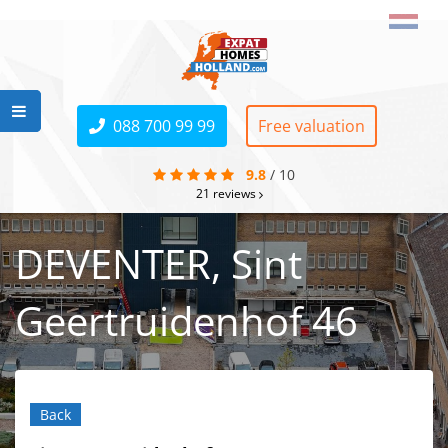
088 700 99 99
Free valuation
9.8
/
10
21
reviews
DEVENTER, Sint
Geertruidenhof 46
Back