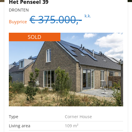
Het Penseel 39
DRONTEN
€ 375.000,-
k.k.
Buyprice
SOLD
Type
Corner House
Living area
109 m²