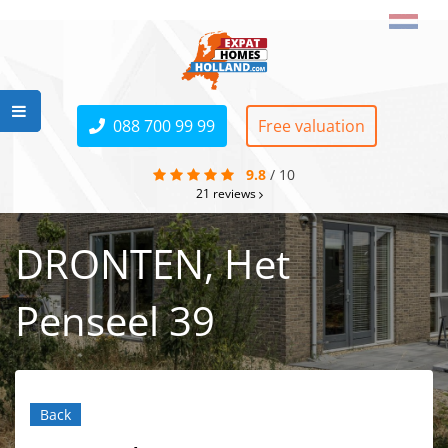
088 700 99 99
Free valuation
9.8
/
10
21
reviews
DRONTEN, Het
Penseel 39
Back