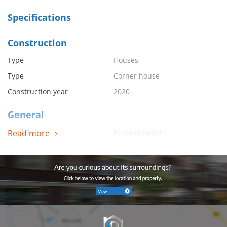
Specifications
Construction
Type
Houses
Type
Corner house
Construction year
2020
General
Availabilty
In consultation
Read more
Energy
Energy label
A++
Boiler
Combi
Boiler owned
Ja
Hot water heating
Ja