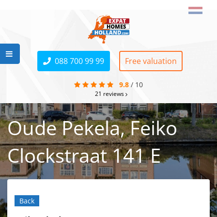
088 700 99 99
Free valuation
9.8
/
10
21
reviews
Oude Pekela, Feiko
Clockstraat 141 E
Back