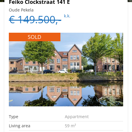
Feiko Clockstraat 141 E
Oude Pekela
€ 149.500,-
k.k.
SOLD
Type
Appartment
Living area
59 m²