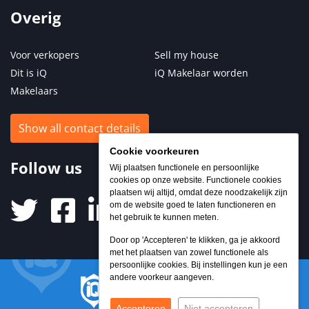
Overig
Voor verkopers
Sell my house
Dit is iQ
iQ Makelaar worden
Makelaars
Show all contact details
Cookie voorkeuren
Follow us
Wij plaatsen functionele en persoonlijke
cookies op onze website. Functionele cookies
plaatsen wij altijd, omdat deze noodzakelijk zijn
om de website goed te laten functioneren en
het gebruik te kunnen meten.
Door op 'Accepteren' te klikken, ga je akkoord
met het plaatsen van zowel functionele als
persoonlijke cookies. Bij instellingen kun je een
andere voorkeur aangeven.
Accepteren
Niet accepteren