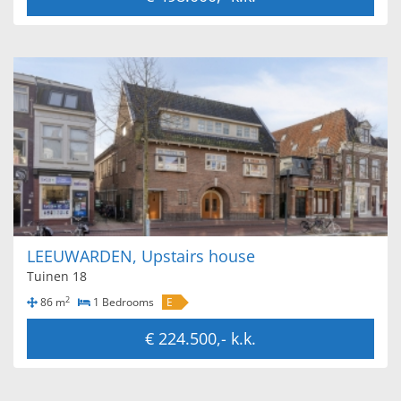
LEEUWARDEN, Upstairs house
Tuinen 18
2
86 m
1 Bedrooms
E
€ 224.500,- k.k.