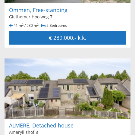
Ommen, Free-standing
Giethemer Hooiweg 7
2
2
41 m
/ 530 m
2 Bedrooms
€ 289.000,- k.k.
ALMERE, Detached house
Amaryllishof 8