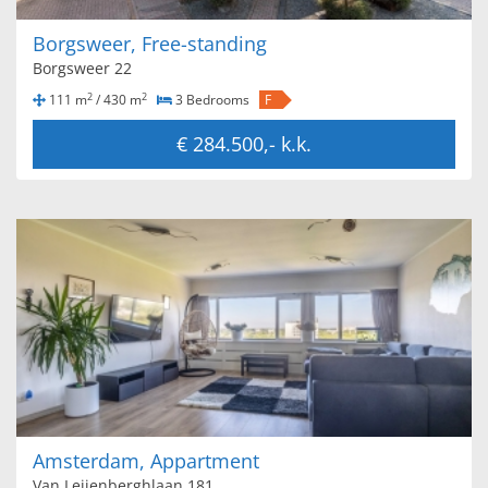
Borgsweer, Free-standing
Borgsweer 22
2
2
111 m
/ 430 m
3 Bedrooms
F
€ 284.500,- k.k.
Amsterdam, Appartment
Van Leijenberghlaan 181