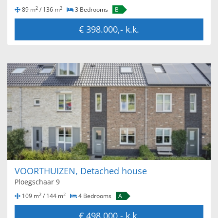
2
2
89 m
/ 136 m
3 Bedrooms
B
€ 398.000,- k.k.
VOORTHUIZEN, Detached house
Ploegschaar 9
2
2
109 m
/ 144 m
4 Bedrooms
A
€ 498.000,- k.k.