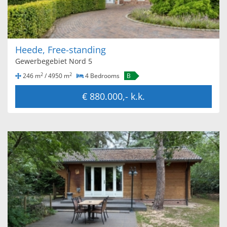
Heede, Free-standing
Gewerbegebiet Nord 5
2
2
246 m
/ 4950 m
4 Bedrooms
B
€ 880.000,- k.k.