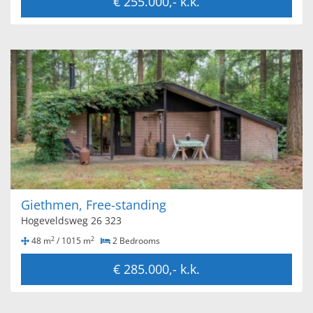
€ 255.000,- k.k.
Giethmen, Free-standing
Hogeveldsweg 26 323
2
2
48 m
/ 1015 m
2 Bedrooms
€ 285.000,- k.k.