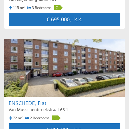
2
115 m
3 Bedrooms
C
€ 695.000,- k.k.
ENSCHEDE, Flat
Van Musschenbroekstraat 66 1
2
72 m
2 Bedrooms
C