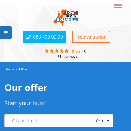
088 700 99 99
Free valuation
9.8
/
10
21
reviews
Home
/
Offer
Our offer
Start your hunt!