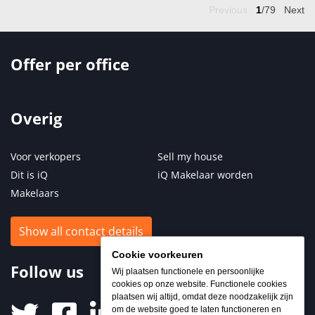
Previous
1
/79
Next
Offer per office
Overig
Voor verkopers
Sell my house
Dit is iQ
iQ Makelaar worden
Makelaars
Show all contact details
Cookie voorkeuren
Follow us
Wij plaatsen functionele en persoonlijke
cookies op onze website. Functionele cookies
plaatsen wij altijd, omdat deze noodzakelijk zijn
om de website goed te laten functioneren en