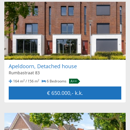
Apeldoorn, Detached house
Rumbastraat 83
2
2
164 m
/ 156 m
6 Bedrooms
A++
€ 650.000,- k.k.