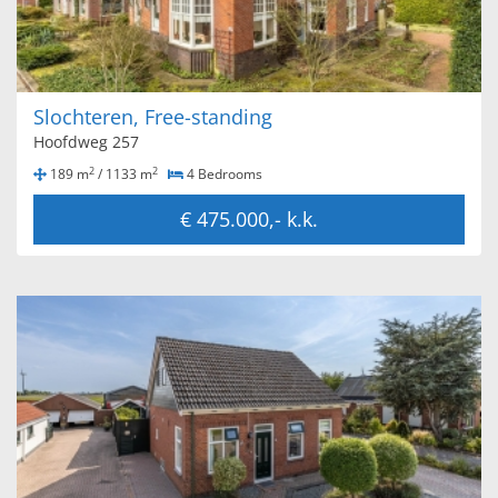
Slochteren, Free-standing
Hoofdweg 257
2
2
189 m
/ 1133 m
4 Bedrooms
€ 475.000,- k.k.