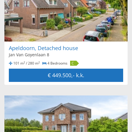
Apeldoorn, Detached house
Jan Van Goyenlaan 8
2
2
101 m
/ 280 m
4 Bedrooms
C
€ 449.500,- k.k.