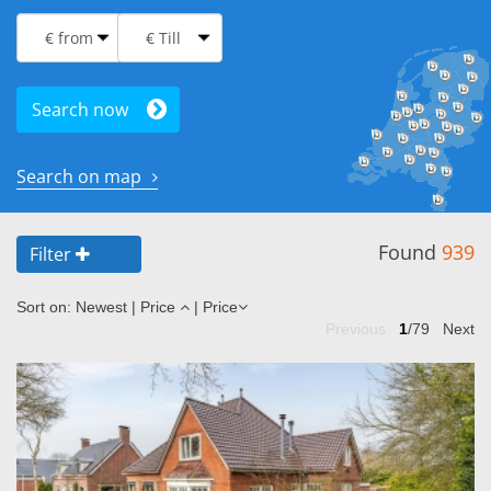
Search now
Search on map
Found
939
Filter
Sort on:
Newest
|
Price
|
Price
Previous
1
/79
Next