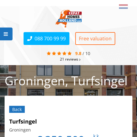
088 700 99 99
Free valuation
9.8
/
10
21
reviews
Groningen, Turfsingel
Back
Turfsingel
Groningen
k.k.