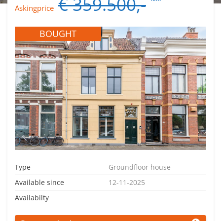
€ 359.500,-
Askingprice
BOUGHT
Type
Groundfloor house
Available since
12-11-2025
Availabilty