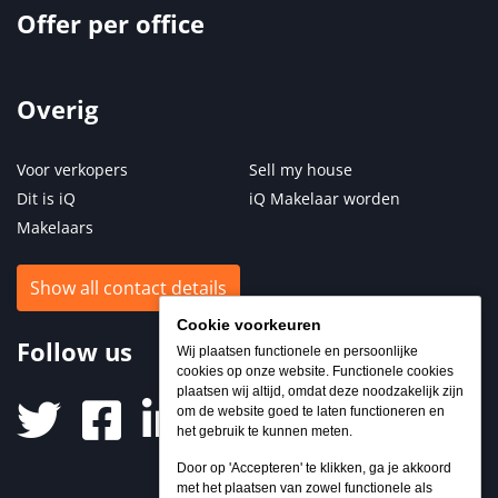
Offer per office
Overig
Voor verkopers
Sell my house
Dit is iQ
iQ Makelaar worden
Makelaars
Show all contact details
Cookie voorkeuren
Follow us
Wij plaatsen functionele en persoonlijke
cookies op onze website. Functionele cookies
plaatsen wij altijd, omdat deze noodzakelijk zijn
om de website goed te laten functioneren en
het gebruik te kunnen meten.
Door op 'Accepteren' te klikken, ga je akkoord
met het plaatsen van zowel functionele als